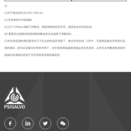
注
:
(1)
对于激光波长在1030-1090 nm。
(2) 所有角度均为机械角。
(3) 在 F=348mm 场镜下的数值。根据场镜焦距的不同，速度也会对应的改变。
(4)
重复定位精度和温
度漂移的
数值是在此速度下测量得出
。
(5)
长时间温漂的测试要求在25℃左右的恒温环境度下，激光功率必须＜500W，不能用高激光功率进行温
漂的测试，因为在高激光功率的作用下，光学系统和机械系统都会发生热变形，从而无法判断漂移是因为
振镜自身漂移还是源于光学系统形变和机械形变。