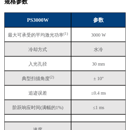
规格参数
PS3000W
参数
(1)
最大可承受的平均激光功率
3000 W
冷却方式
水冷
入光孔径
30 mm
(2)
典型扫描角度
± 10°
追迹误差
≤0.4 ms
阶跃响应时间(满幅的1%)
≤1 ms
速度