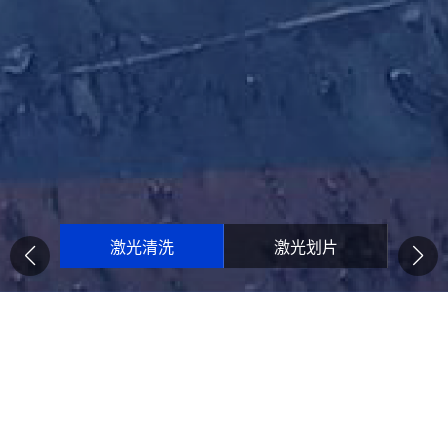
孔
激光清洗
激光划片
增材
激光清洗具备安全、环保、精准、低耗能、适用性和机动
性强的优势，是由高强度的光束、短脉冲激光及污染层之
间的相互作用所导致的光物理反应，通过扫描控制软件控